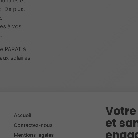
ionales et
. De plus,
s
és à vos
.
se PARAT à
eaux solaires
Votre
Accueil
et san
Contactez-nous
engag
Mentions légales