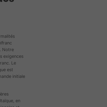
rmalités
elfranc
. Notre
es exigences
franc. Le
que est
ande initiale
ières
ltaïque, en