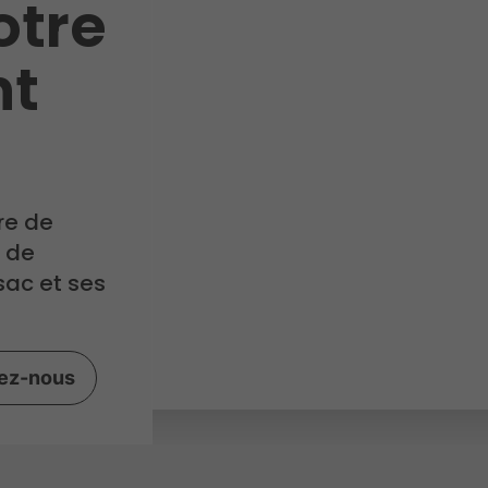
otre
t
re de
x de
sac et ses
ez-nous