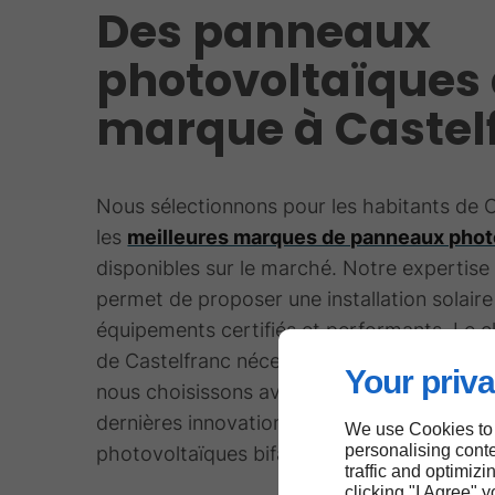
Des panneaux
photovoltaïques
marque à Castel
Nous sélectionnons pour les habitants de 
les
meilleures marques de panneaux phot
disponibles sur le marché. Notre expertise
permet de proposer une installation solair
équipements certifiés et performants. Le c
de Castelfranc nécessite des panneaux rés
Your priva
nous choisissons avec soin. Notre catalogue
dernières innovations en matière de cellule
We use Cookies to
personalising conte
photovoltaïques bifaciales et à haut rende
traffic and optimizi
clicking "I Agree" 