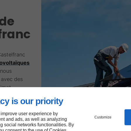
 de
franc
Castelfranc
ovoltaïques
 nous
e avec des
limat
istants que
cy is our priority
 inclut les
s
 improve user experience by
Customize
nt and ads, as well as analyzing
ment.
ng social networks functionalities. By
you consent to the use of Cookies